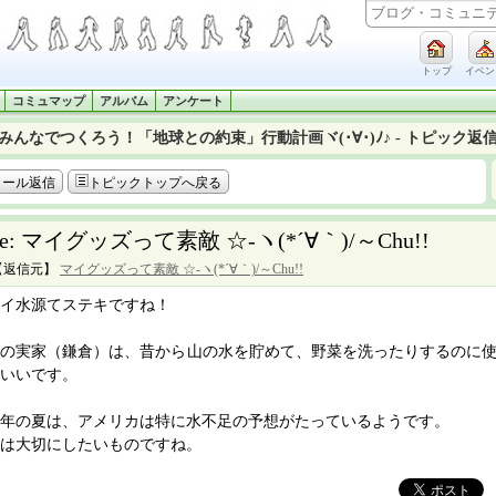
トップ
イベン
コミュマップ
アルバム
アンケート
みんなでつくろう！「地球との約束」行動計画ヾ(･∀･)ﾉ♪ - トピック返
メール返信
トピックトップへ戻る
e: マイグッズって素敵 ☆-ヽ(*´∀｀)/～Chu!!
【返信元】
マイグッズって素敵 ☆-ヽ(*´∀｀)/～Chu!!
イ水源てステキですね！
私の実家（鎌倉）は、昔から山の水を貯めて、野菜を洗ったりするのに
いいです。
年の夏は、アメリカは特に水不足の予想がたっているようです。
は大切にしたいものですね。