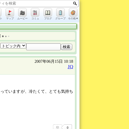
ト
マップ
ムービー
コミュ
ブログ
グループ
その他▼
信
●
●
●
2007年06月15日 10:18
JQ
使っていますが、冷たくて、とても気持ち