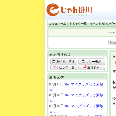
コミュホーム
トピック一覧
イベントカレンダー
●
●
●
表示切り替え
R
返信元へ戻る
ツリー表示
トピック一覧
返信表示
マ
新着返信
07月17日
Re: マイグッズって素敵
が
☆-…
07月16日
Re: マイグッズって素敵
今
☆-…
水
07月16日
Re: マイグッズって素敵
☆-…