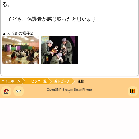
る。
子ども、保護者が感じ取ったと思います。
▲人形劇の様子2
コミュホーム
トピック一覧
親トピック
返信
OpenSNP System SmartPhone
β