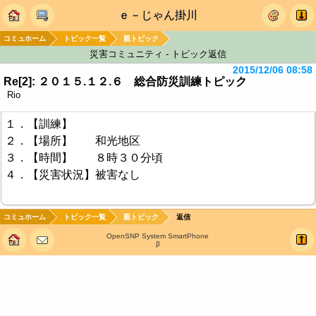
ｅ－じゃん掛川
コミュホーム
トピック一覧
親トピック
災害コミュニティ - トピック返信
2015/12/06 08:58
Re[2]: ２０１５.１２.６ 総合防災訓練トピック
Rio
１．【訓練】
２．【場所】 和光地区
３．【時間】 ８時３０分頃
４．【災害状況】被害なし
コミュホーム
トピック一覧
親トピック
返信
OpenSNP System SmartPhone
β