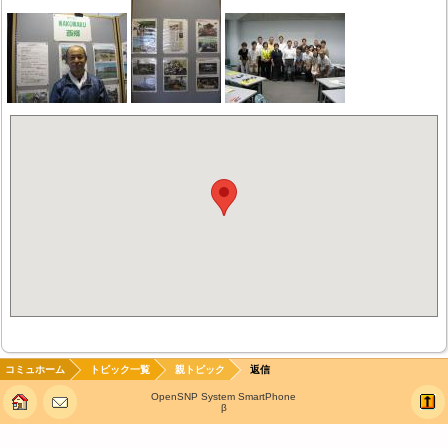
コミュホーム
トピック一覧
親トピック
返信
OpenSNP System SmartPhone
β