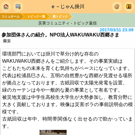
ｅ－じゃん掛川
コミュホーム
トピック一覧
親トピック
災害コミュニティ - トピック返信
2017/03/11 23:09
参加団体さんの紹介。NPO法人WAKUWAKU西郷さま
蘭楽
環境部門においては掛川で草分け的な存在の
WAKUWAKU西郷さんをご紹介します。その事業実績は
こどもたちの未来を育くむ気持ちがベースになっています。
代表は松浦昌巳さん、五明の自然豊かな西郷が見渡せる場所
が拠点となっております。古紙回収で太陽光発電を設置、
緑のカーテンは今や一般的な夏の事業として有名です。
被災地支援は中学生高校生大学生が大勢参加し、教育分野に
大きく貢献しております。映像は災害ボラの事前説明会の模
様です。
古紙回収は年中、時間帯関係なく出せるので助かっていま
す。