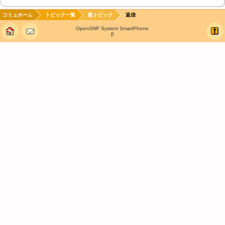
コミュホーム
トピック一覧
親トピック
返信
OpenSNP System SmartPhone
β