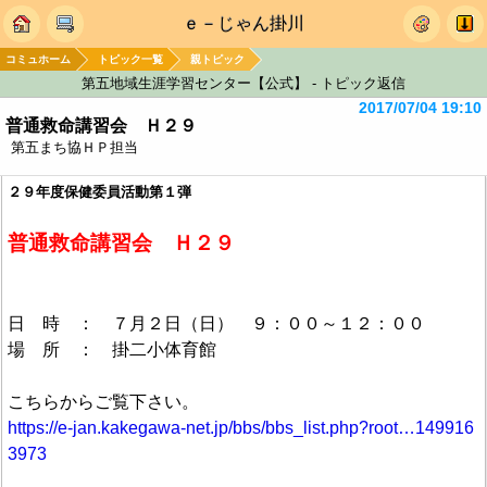
ｅ－じゃん掛川
コミュホーム
トピック一覧
親トピック
第五地域生涯学習センター【公式】 - トピック返信
2017/07/04 19:10
普通救命講習会 Ｈ２９
第五まち協ＨＰ担当
２９年度保健委員活動第１弾
普通救命講習会 Ｈ２９
日 時 ： ７月２日（日） ９：００～１２：００
場 所 ： 掛二小体育館
こちらからご覧下さい。
https://e-jan.kakegawa-net.jp/bbs/bbs_list.php?root…149916
3973