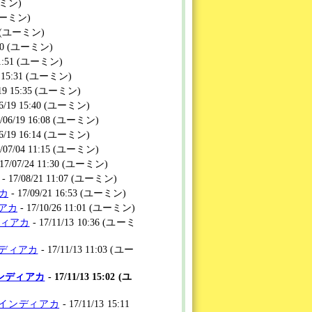
ユーミン)
(ユーミン)
54 (ユーミン)
6:50 (ユーミン)
 21:51 (ユーミン)
19 15:31 (ユーミン)
/19 15:35 (ユーミン)
06/19 15:40 (ユーミン)
7/06/19 16:08 (ユーミン)
06/19 16:14 (ユーミン)
7/07/04 11:15 (ユーミン)
 17/07/24 11:30 (ユーミン)
- 17/08/21 11:07 (ユーミン)
アカ
- 17/09/21 16:53 (ユーミン)
ィアカ
- 17/10/26 11:01 (ユーミン)
ンディアカ
- 17/11/13 10:36 (ユーミ
インディアカ
- 17/11/13 11:03 (ユー
 インディアカ
- 17/11/13 15:02 (ユ
年度 インディアカ
- 17/11/13 15:11