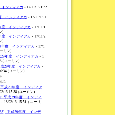
年度 インディアカ
- 17/11/13 15:2
29年度 インディアカ
- 17/11/13 1
成29年度 インディアカ
- 17/11/1
ン)
成29年度 インディアカ
- 17/11/2
ン)
平成29年度 インディアカ
- 17/1
(ユーミン)
: 平成29年度 インディアカ
- 1
6:28 (ユーミン)
]: 平成29年度 インディアカ
-
 16:34 (ユーミン)
み
済み
1]: 平成29年度 インディア
/02/13 15:38 (ユーミン)
32]: 平成29年度 インディ
- 18/02/13 15:51 (ユーミ
[33]: 平成29年度 インデ