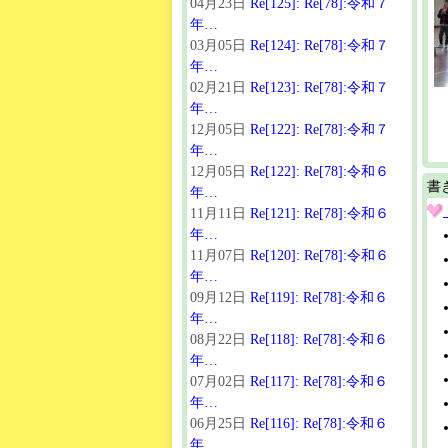
04月23日
Re[125]: Re[78]:令和７
年…
03月05日
Re[124]: Re[78]:令和７
年…
02月21日
Re[123]: Re[78]:令和７
年…
12月05日
Re[122]: Re[78]:令和７
年…
12月05日
Re[122]: Re[78]:令和６
書
年…
11月11日
Re[121]: Re[78]:令和６
年…
11月07日
Re[120]: Re[78]:令和６
年…
09月12日
Re[119]: Re[78]:令和６
年…
08月22日
Re[118]: Re[78]:令和６
年…
07月02日
Re[117]: Re[78]:令和６
年…
06月25日
Re[116]: Re[78]:令和６
年…