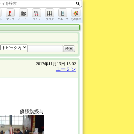
ト
マップ
ムービー
コミュ
ブログ
グループ
その他▼
2017年11月13日 15:02
ユーミン
。
 優勝旗授与