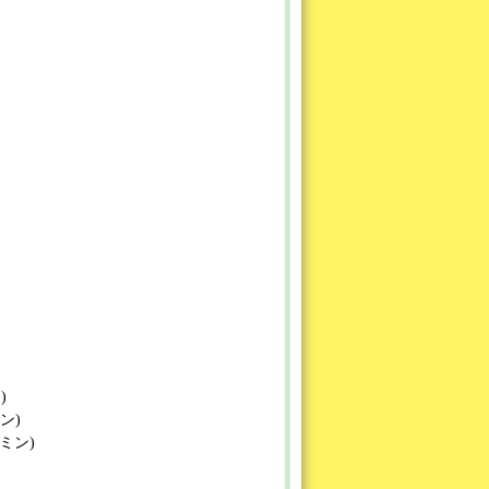
)
ミン)
ユーミン)