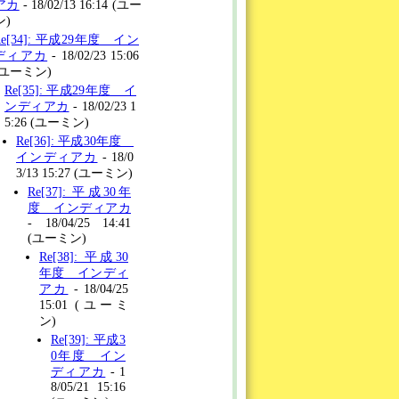
アカ
- 18/02/13 16:14 (ユー
ン)
Re[34]: 平成29年度 イン
ディアカ
- 18/02/23 15:06
(ユーミン)
Re[35]: 平成29年度 イ
ンディアカ
- 18/02/23 1
5:26 (ユーミン)
Re[36]: 平成30年度
インディアカ
- 18/0
3/13 15:27 (ユーミン)
Re[37]: 平成30年
度 インディアカ
- 18/04/25 14:41
(ユーミン)
Re[38]: 平成30
年度 インディ
アカ
- 18/04/25
15:01 (ユーミ
ン)
Re[39]: 平成3
0年度 イン
ディアカ
- 1
8/05/21 15:16