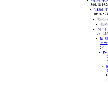
Re[29]
8/01/18 1
Re[30
18/01/23
削除済
削除
Re[3
カ
- 18
Re[
アカ
ン)
Re
ィ
ミ