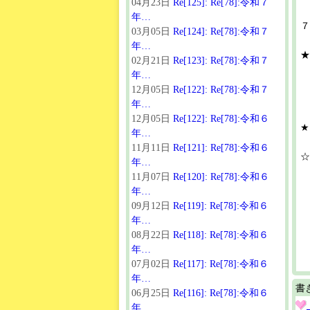
04月23日
Re[125]: Re[78]:令和７
年…
03月05日
Re[124]: Re[78]:令和７
年…
★
02月21日
Re[123]: Re[78]:令和７
年…
12月05日
Re[122]: Re[78]:令和７
年…
12月05日
Re[122]: Re[78]:令和６
★
年…
11月11日
Re[121]: Re[78]:令和６
☆
年…
11月07日
Re[120]: Re[78]:令和６
年…
09月12日
Re[119]: Re[78]:令和６
年…
08月22日
Re[118]: Re[78]:令和６
年…
07月02日
Re[117]: Re[78]:令和６
年…
書
06月25日
Re[116]: Re[78]:令和６
年…