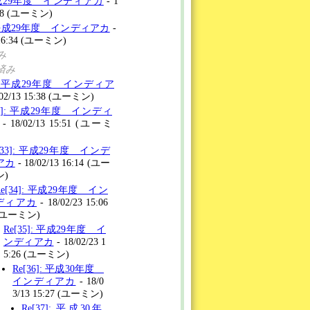
: 平成29年度 インディアカ
- 1
6:28 (ユーミン)
]: 平成29年度 インディアカ
-
 16:34 (ユーミン)
み
済み
1]: 平成29年度 インディア
/02/13 15:38 (ユーミン)
32]: 平成29年度 インディ
- 18/02/13 15:51 (ユーミ
[33]: 平成29年度 インデ
アカ
- 18/02/13 16:14 (ユー
ン)
Re[34]: 平成29年度 イン
ディアカ
- 18/02/23 15:06
(ユーミン)
Re[35]: 平成29年度 イ
ンディアカ
- 18/02/23 1
5:26 (ユーミン)
Re[36]: 平成30年度
インディアカ
- 18/0
3/13 15:27 (ユーミン)
Re[37]: 平成30年