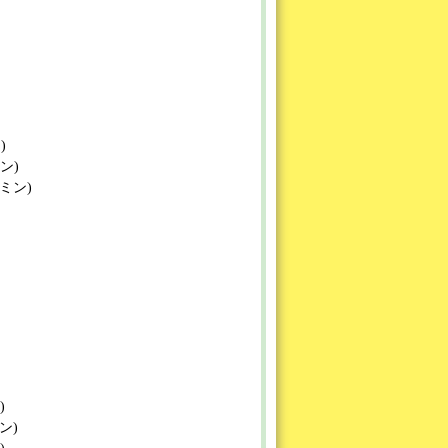
)
ミン)
ユーミン)
)
ミン)