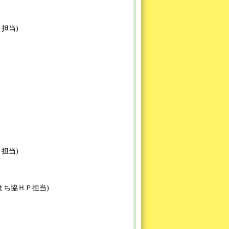
ＨＰ担当)
ＨＰ担当)
 (第五まち協ＨＰ担当)