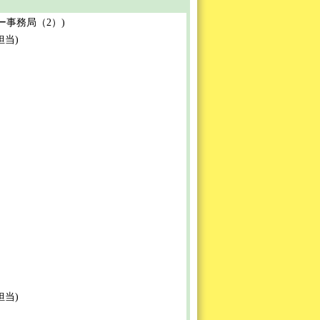
センター事務局（2）)
Ｐ担当)
Ｐ担当)