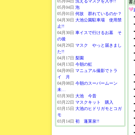
05月04日
洗えるマスクを入手!!
書
05月04日
泡
05月01日
何故 群れているのか？
04月30日
大池公園駐車場 使用禁
止!!
04月30日
車イスで行けるお墓 そ
の後
04月29日
マスク やっと届きまし
た!!
04月17日
梨園
04月13日
今朝の虹
04月09日
マニュアル撮影でトラ
イ 月
04月08日
今朝のスーパームーン
未…
03月30日
大池 今昔
03月22日
マスクキット 購入
03月15日
大池のヒドリガモとコガ
モ
03月14日
初 蓬莱泉!!