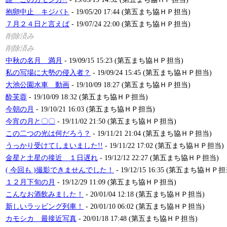
抱卵中止 キジバト
- 19/05/20 17:44 (第五まち協ＨＰ担当)
７月２４日と言えば
- 19/07/24 22:00 (第五まち協ＨＰ担当)
削除済み
削除済み
中秋の名月 満月
- 19/09/15 15:23 (第五まち協ＨＰ担当)
私の写場に大勢の侵入者？
- 19/09/24 15:45 (第五まち協ＨＰ担当)
大池公園水車 動画
- 19/10/09 18:27 (第五まち協ＨＰ担当)
酔芙蓉
- 19/10/09 18:32 (第五まち協ＨＰ担当)
今朝の月
- 19/10/21 16:03 (第五まち協ＨＰ担当)
今宵の月と〇〇
- 19/11/02 21:50 (第五まち協ＨＰ担当)
この二つの光は何だろう？
- 19/11/21 21:04 (第五まち協ＨＰ担当)
うっかり受けてしまいました!!
- 19/11/22 17:02 (第五まち協ＨＰ担当)
金星と土星の接近 １日遅れ
- 19/12/12 22:27 (第五まち協ＨＰ担当)
( 今回も )撮影できませんでした！
- 19/12/15 16:35 (第五まち協ＨＰ担
１２月下旬の月
- 19/12/29 11:09 (第五まち協ＨＰ担当)
こんなお酒飲みました！
- 20/01/04 12:18 (第五まち協ＨＰ担当)
新しいラッビング列車！
- 20/01/10 06:02 (第五まち協ＨＰ担当)
カモシカ 最接近写真
- 20/01/18 17:48 (第五まち協ＨＰ担当)