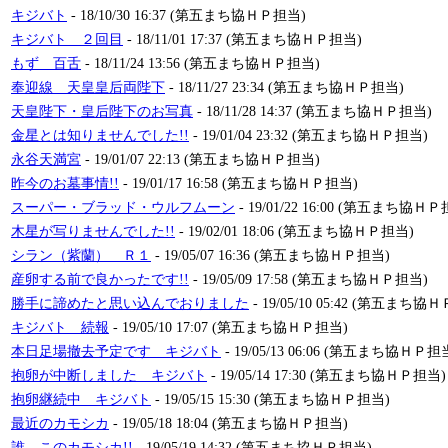
キジバト
- 18/10/30 16:37 (第五まち協ＨＰ担当)
キジバト ２回目
- 18/11/01 17:37 (第五まち協ＨＰ担当)
もず 百舌
- 18/11/24 13:56 (第五まち協ＨＰ担当)
奉迎線 天皇皇后両陛下
- 18/11/27 23:34 (第五まち協ＨＰ担当)
天皇陛下・皇后陛下のお写真
- 18/11/28 14:37 (第五まち協ＨＰ担当)
金星とは知りませんでした!!
- 19/01/04 23:32 (第五まち協ＨＰ担当)
永谷天満宮
- 19/01/07 22:13 (第五まち協ＨＰ担当)
昨今のお墓事情!!
- 19/01/17 16:58 (第五まち協ＨＰ担当)
スーパー・ブラッド・ウルフムーン
- 19/01/22 16:00 (第五まち協Ｈ
木星が写りませんでした!!
- 19/02/01 18:06 (第五まち協ＨＰ担当)
シラン（紫蘭） Ｒ１
- 19/05/07 16:36 (第五まち協ＨＰ担当)
産卵する前で良かったです!!
- 19/05/09 17:58 (第五まち協ＨＰ担当)
勝手に諦めたと思い込んでおりました
- 19/05/10 05:42 (第五まち協
キジバト 続報
- 19/05/10 17:07 (第五まち協ＨＰ担当)
本日足場撤去予定です キジバト
- 19/05/13 06:06 (第五まち協ＨＰ担
抱卵が中断しました キジバト
- 19/05/14 17:30 (第五まち協ＨＰ担当)
抱卵継続中 キジバト
- 19/05/15 15:30 (第五まち協ＨＰ担当)
最近のカモシカ
- 19/05/18 18:04 (第五まち協ＨＰ担当)
誰 このカモシカ!!
- 19/05/19 14:32 (第五まち協ＨＰ担当)