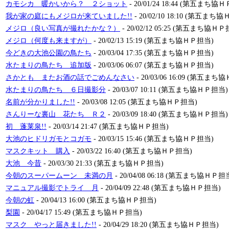
カモシカ 暖かいから？ ２ショット
- 20/01/24 18:44 (第五まち協
我が家の庭にもメジロが来ていました!!
- 20/02/10 18:10 (第五まち
メジロ（良い写真が撮れたかな？）
- 20/02/12 05:25 (第五まち協Ｈ
メジロ（何度も来ますが）
- 20/02/13 15:19 (第五まち協ＨＰ担当)
今どきの大池公園の鳥たち
- 20/03/04 17:35 (第五まち協ＨＰ担当)
水たまりの鳥たち 追加版
- 20/03/06 06:07 (第五まち協ＨＰ担当)
さかとも またお酒の話でごめんなさい
- 20/03/06 16:09 (第五ま
水たまりの鳥たち ６日撮影分
- 20/03/07 10:11 (第五まち協ＨＰ担当)
名前が分かりました!!
- 20/03/08 12:05 (第五まち協ＨＰ担当)
さんりーな裏山 花たち Ｒ２
- 20/03/09 18:40 (第五まち協ＨＰ担当)
初 蓬莱泉!!
- 20/03/14 21:47 (第五まち協ＨＰ担当)
大池のヒドリガモとコガモ
- 20/03/15 15:46 (第五まち協ＨＰ担当)
マスクキット 購入
- 20/03/22 16:40 (第五まち協ＨＰ担当)
大池 今昔
- 20/03/30 21:33 (第五まち協ＨＰ担当)
今朝のスーパームーン 未満の月
- 20/04/08 06:18 (第五まち協ＨＰ担
マニュアル撮影でトライ 月
- 20/04/09 22:48 (第五まち協ＨＰ担当)
今朝の虹
- 20/04/13 16:00 (第五まち協ＨＰ担当)
梨園
- 20/04/17 15:49 (第五まち協ＨＰ担当)
マスク やっと届きました!!
- 20/04/29 18:20 (第五まち協ＨＰ担当)