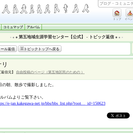
トップ
イベン
コミュマップ
アルバム
第五地域生涯学習センター【公式】 - トピック返信
●
●
●
●
●
●
メール返信
トピックトップへ戻る
ケリ
【返信元】
自由投稿のページ（第五地区民のための ）
日の朝、散歩で撮影しました。
ルバムよりご覧下さい。
tps://e-jan.kakegawa-net.jp/bbs/bbs_list.php?root…_id=150623