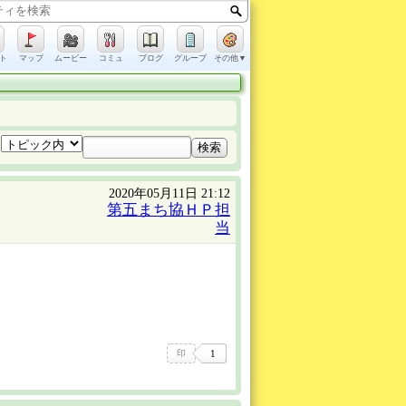
ト
マップ
ムービー
コミュ
ブログ
グループ
その他▼
2020年05月11日 21:12
第五まち協ＨＰ担
当