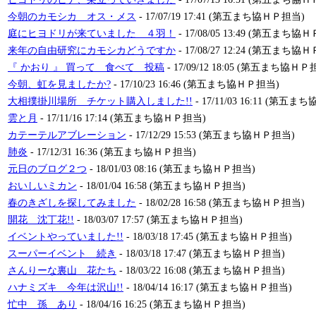
今朝のカモシカ オス・メス
- 17/07/19 17:41 (第五まち協ＨＰ担当)
庭にヒヨドリが来ていました ４羽！
- 17/08/05 13:49 (第五まち協
来年の自由研究にカモシカどうですか
- 17/08/27 12:24 (第五まち協
『 かおり 』 買って 食べて 投稿
- 17/09/12 18:05 (第五まち協ＨＰ
今朝、虹を見ましたか?
- 17/10/23 16:46 (第五まち協ＨＰ担当)
大相撲掛川場所 チケット購入しました!!
- 17/11/03 16:11 (第五
雲と月
- 17/11/16 17:14 (第五まち協ＨＰ担当)
カテーテルアブレーション
- 17/12/29 15:53 (第五まち協ＨＰ担当)
肺炎
- 17/12/31 16:36 (第五まち協ＨＰ担当)
元日のブログ２つ
- 18/01/03 08:16 (第五まち協ＨＰ担当)
おいしいミカン
- 18/01/04 16:58 (第五まち協ＨＰ担当)
春のきざしを探してみました
- 18/02/28 16:58 (第五まち協ＨＰ担当)
開花 沈丁花!!
- 18/03/07 17:57 (第五まち協ＨＰ担当)
イベントやっていました!!
- 18/03/18 17:45 (第五まち協ＨＰ担当)
スーパーイベント 続き
- 18/03/18 17:47 (第五まち協ＨＰ担当)
さんりーな裏山 花たち
- 18/03/22 16:08 (第五まち協ＨＰ担当)
ハナミズキ 今年は沢山!!
- 18/04/14 16:17 (第五まち協ＨＰ担当)
忙中 孫 あり
- 18/04/16 16:25 (第五まち協ＨＰ担当)