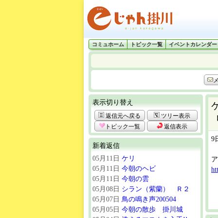
コミュホーム
トピック一覧
イベントカレンダー
表示切り替え
返信元へ戻る
ツリー表示
トピック一覧
返信表示
9
新着返信
05月11日
ケリ
ア
05月11日
今朝のヘビ
ht
05月11日
今朝の雲
05月08日
シラン（紫蘭） Ｒ２
05月07日
鳥の鳴き声200504
05月05日
今朝の散歩 掛川城