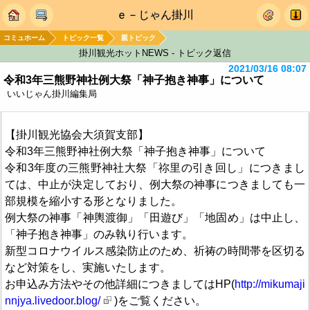
ｅ－じゃん掛川
コミュホーム
トピック一覧
親トピック
掛川観光ホットNEWS - トピック返信
2021/03/16 08:07
令和3年三熊野神社例大祭「神子抱き神事」について
いいじゃん掛川編集局
【掛川観光協会大須賀支部】
令和3年三熊野神社例大祭「神子抱き神事」について
令和3年度の三熊野神社大祭「祢里の引き回し」につきまし
ては、中止が決定しており、例大祭の神事につきましても一
部規模を縮小する形となりました。
例大祭の神事「神輿渡御」「田遊び」「地固め」は中止し、
「神子抱き神事」のみ執り行います。
新型コロナウイルス感染防止のため、祈祷の時間帯を区切る
など対策をし、実施いたします。
お申込み方法やその他詳細につきましてはHP(
http://mikumaji
nnjya.livedoor.blog/
)をご覧ください。