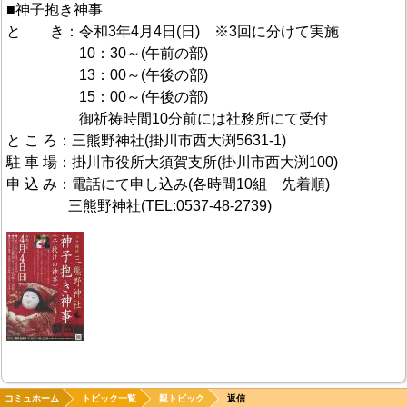
■神子抱き神事
と き：令和3年4月4日(日) ※3回に分けて実施
10：30～(午前の部)
13：00～(午後の部)
15：00～(午後の部)
御祈祷時間10分前には社務所にて受付
と こ ろ：三熊野神社(掛川市西大渕5631-1)
駐 車 場：掛川市役所大須賀支所(掛川市西大渕100)
申 込 み：電話にて申し込み(各時間10組 先着順)
三熊野神社(TEL:0537-48-2739)
コミュホーム
トピック一覧
親トピック
返信