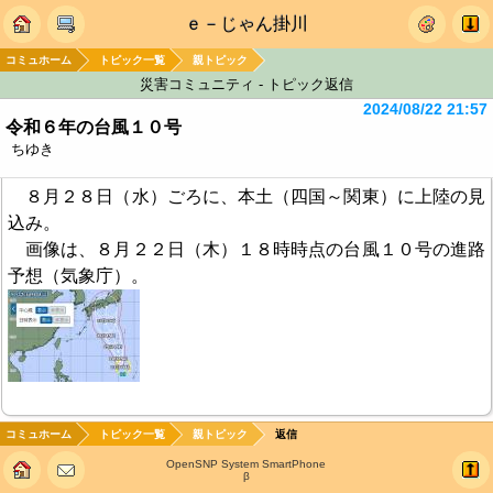
ｅ－じゃん掛川
コミュホーム
トピック一覧
親トピック
災害コミュニティ - トピック返信
2024/08/22 21:57
令和６年の台風１０号
ちゆき
８月２８日（水）ごろに、本土（四国～関東）に上陸の見
込み。
画像は、８月２２日（木）１８時時点の台風１０号の進路
予想（気象庁）。
コミュホーム
トピック一覧
親トピック
返信
OpenSNP System SmartPhone
β