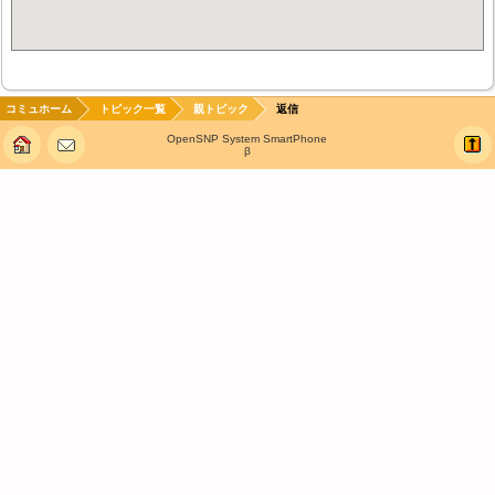
コミュホーム
トピック一覧
親トピック
返信
OpenSNP System SmartPhone
β