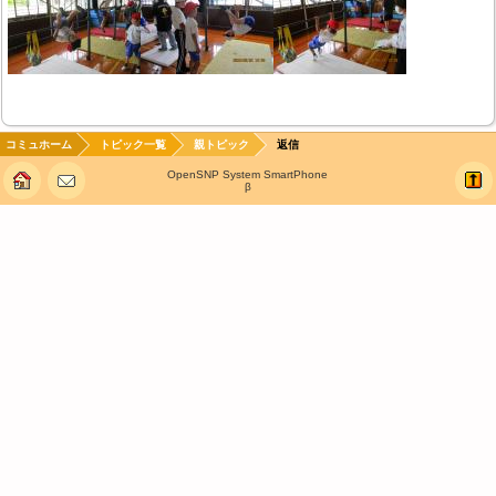
コミュホーム
トピック一覧
親トピック
返信
OpenSNP System SmartPhone
β