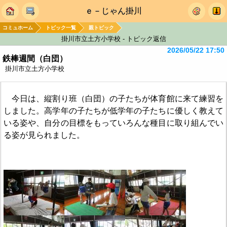
ｅ－じゃん掛川
コミュホーム
トピック一覧
親トピック
掛川市立土方小学校 - トピック返信
2026/05/22 17:50
鉄棒週間（白団）
掛川市立土方小学校
今日は、縦割り班（白団）の子たちが体育館に来て練習を
しました。高学年の子たちが低学年の子たちに優しく教えて
いる姿や、自分の目標をもっていろんな種目に取り組んでい
る姿が見られました。