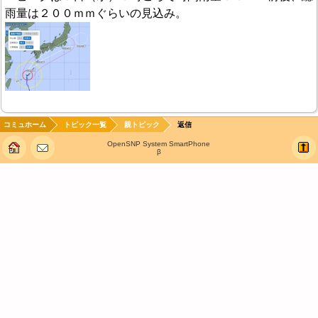
雨量は２００ｍｍぐらいの見込み。
コミュホーム
トピック一覧
親トピック
返信
OpenSNP System SmartPhone
β