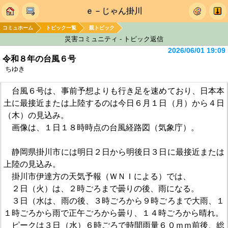
ｅ－じゃん掛川
コミュホーム
トピック一覧
親トピック
災害コミュニティ - トピック返信
2026/06/01 19:09
令和８年の台風６号
ちゆき
台風６号は、事前予想よりも行き足を速めており、日本本
土に最接近または上陸するのは今日６月１日（月）から４日
（木）の見込み。
画像は、１日１８時時点の台風経路図（気象庁）。
静岡県掛川市には明日２日から明後日３日に最接近または
上陸の見込み。
掛川市伊達方の天気予報（ＷＮＩによる）では、
２日（火）は、２時ごろまで曇りの後、雨になる。
３日（水は、雨の後、３時ごろから９時ごろまで大雨、１
１時ごろから雨で正午ごろから曇り、１４時ごろから晴れ。
ピークは３日（水）６時ごろで時間雨量６０ｍｍ前後、総