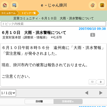
ｅ－じゃん掛川
コミュホーム
トピック一覧
災害コミュニティ - ６月１０日 大雨・洪水警報について
2007/06/10 09:38
６月１０日 大雨・洪水警報について
1
災害対策本部（調整班・情報班）
1,678
６月１０日午前８時５６分 遠州南に「大雨・洪水警報」
「雷注意報」が発令されました。
現在、掛川市内での被害は報告されておりません。
ご注意ください。
◀
▶
日付順
投稿者順
▲