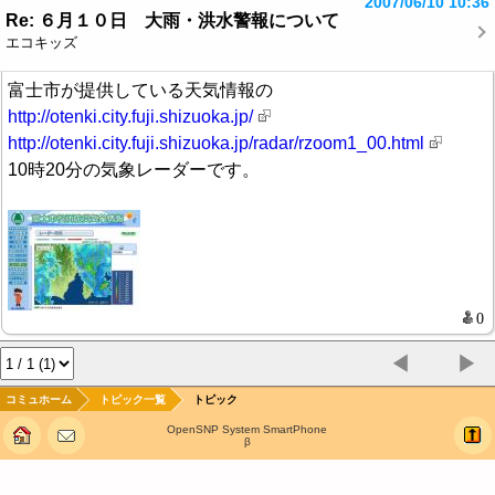
2007/06/10 10:36
Re: ６月１０日 大雨・洪水警報について
エコキッズ
富士市が提供している天気情報の
http://otenki.city.fuji.shizuoka.jp/
http://otenki.city.fuji.shizuoka.jp/radar/rzoom1_00.html
10時20分の気象レーダーです。
◀
▶
コミュホーム
トピック一覧
トピック
OpenSNP System SmartPhone
β