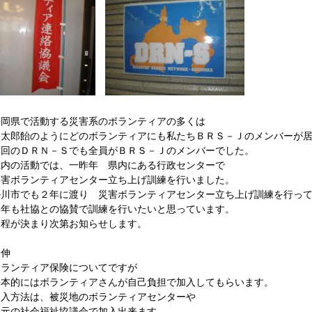
静岡県で活動する災害系のボランティアの多くは
金太郎飴のようにどのボランティアにも私たちＢＲＳ－Ｊのメンバーが
今回のＤＲＮ－Ｓでも全員がＢＲＳ－Ｊのメンバーでした。
県内の活動では、一昨年 県内にある行政センターで
災害ボランティアセンター立ち上げ訓練を行いました。
掛川市でも２年に渡り 災害ボランティアセンター立ち上げ訓練を行っ
今年も社協との協賛で訓練を行いたいと思っています。
日程が決まり次第お知らせします。
追伸
ボランティア保険についてですが
基本的にはボランティアさんが自己負担で加入してもらいます。
加入方法は、被災地のボランティアセンターや
地元の社会福祉協議会で加入出来ます。