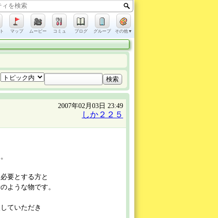
ト
マップ
ムービー
コミュ
ブログ
グループ
その他▼
2007年02月03日 23:49
しか２２５
た。
を必要とする方と
所のような物です。
入していただき