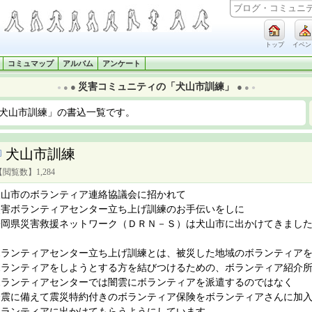
トップ
イベン
コミュマップ
アルバム
アンケート
災害コミュニティの「犬山市訓練」
●
●
●
●
●
●
犬山市訓練」の書込一覧です。
犬山市訓練
【閲覧数】1,284
犬山市のボランティア連絡協議会に招かれて
災害ボランティアセンター立ち上げ訓練のお手伝いをしに
静岡県災害救援ネットワーク（ＤＲＮ－Ｓ）は犬山市に出かけてきまし
ボランティアセンター立ち上げ訓練とは、被災した地域のボランティア
ボランティアをしようとする方を結びつけるための、ボランティア紹介
ボランティアセンターでは闇雲にボランティアを派遣するのではなく
余震に備えて震災特約付きのボランティア保険をボランティアさんに加
ボランティアに出かけてもらうようにしています。