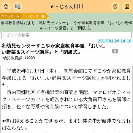
ｅ－じゃん掛川
コミュホーム
トピック一覧
家庭教育学級だより - 乳幼児センターすこやか家庭教育学級 『おいしい野菜
＆スイーツ講座』と『閉級式』
2013/01/29 14:18
乳幼児センターすこやか家庭教育学級 『おいし
0
い野菜＆スイーツ講座』と『閉級式』
幼児教育課
990
平成25年1月17日（木）、初馬会館にてすこやか家庭教育
学級による『おいしい野菜＆スイーツ講座』が開かれまし
た。
市内西郷地区で有機野菜の直売と宅配、マクロビオティッ
ク・スイーツカフェを経営されている大角昌巳さんを講師に
招き、色々な野菜や食全般について学習しました。
●体は鍛えることができるが、まずは体の中が健康でなけれ
ばならない。