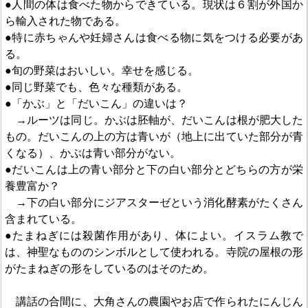
●人間の体は食べた物からできている。現状は６割が外国か
ら輸入された物である。
●特に赤ちゃんや妊婦さんは食べる物に気をつける必要があ
る。
●旬の野菜はおいしい。幸せを感じる。
●同じ野菜でも、色々な種類がある。
●「かぶ」と「だいこん」の違いは？
→ルーツは同じ。かぶは胚軸が、だいこんは根が肥大した
もの。だいこんの上の方は青いが（地上に出ていた部分が青
くなる）、かぶは青い部分がない。
●だいこんは上の青い部分と下の白い部分とどちらの方が栄
養豊富か？
→下の白い部分にジアスターゼという消化酵素がたくさん
含まれている。
●たまねぎには殺菌作用があり、体によい。イスラム教で
は、神聖なもののシンボルとして使われる。寺院の屋根の形
がたまねぎの形をしているのはそのため。
講話の合間に、大角さんの農園やお店で作られたにんじん