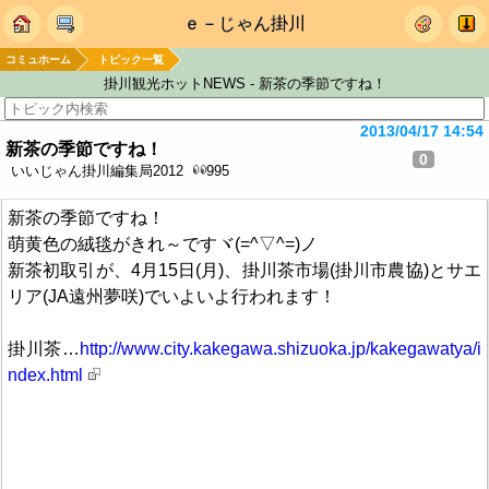
ｅ－じゃん掛川
コミュホーム
トピック一覧
掛川観光ホットNEWS - 新茶の季節ですね！
2013/04/17 14:54
新茶の季節ですね！
0
いいじゃん掛川編集局2012
995
新茶の季節ですね！
萌黄色の絨毯がきれ～ですヾ(=^▽^=)ノ
新茶初取引が、4月15日(月)、掛川茶市場(掛川市農協)とサエ
リア(JA遠州夢咲)でいよいよ行われます！
掛川茶…
http://www.city.kakegawa.shizuoka.jp/kakegawatya/i
ndex.html