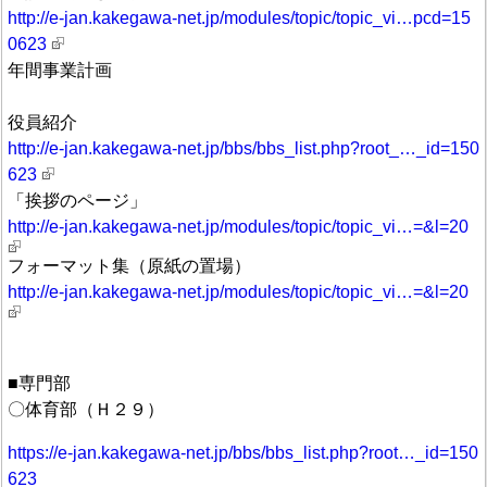
http://e-jan.kakegawa-net.jp/modules/topic/topic_vi…pcd=15
0623
年間事業計画
役員紹介
http://e-jan.kakegawa-net.jp/bbs/bbs_list.php?root_…_id=150
623
「挨拶のページ」
http://e-jan.kakegawa-net.jp/modules/topic/topic_vi…=&l=20
フォーマット集（原紙の置場）
http://e-jan.kakegawa-net.jp/modules/topic/topic_vi…=&l=20
■専門部
〇体育部（Ｈ２９）
https://e-jan.kakegawa-net.jp/bbs/bbs_list.php?root…_id=150
623