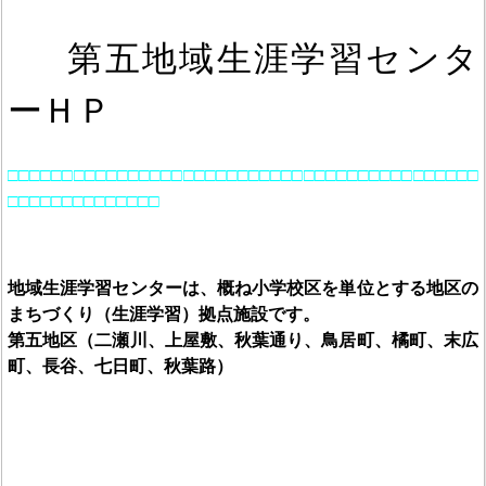
第五地域生涯学習センタ
ーＨＰ
□□□□□□□□□□□□□□□□□□□□□□□□□□□□□□□□□□□□□□□□□□□
□□□□□□□□□□□□□□
地域生涯学習センターは、概ね小学校区を単位とする地区の
まちづくり（生涯学習）拠点施設です。
第五地区（二瀬川、上屋敷、秋葉通り、鳥居町、橘町、末広
町、長谷、七日町、秋葉路）