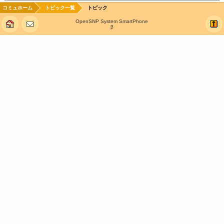
コミュホーム
トピック一覧
トピック
OpenSNP System SmartPhone
β