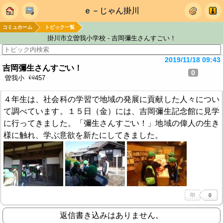
ｅ－じゃん掛川
コミュホーム
トピック一覧
掛川市立曽我小学校 - 吉岡彌生さんすごい！
2019/11/18 09:43
吉岡彌生さんすごい！
0
曽我小
457
４年生は、社会科の学習で地域の発展に貢献した人々につい
て調べています。１５日（金）には、吉岡彌生記念館に見学
に行ってきました。「彌生さんすごい！」地域の偉人の生き
様に触れ、学ぶ意欲を新たにしてきました。
返信書き込みはありません。