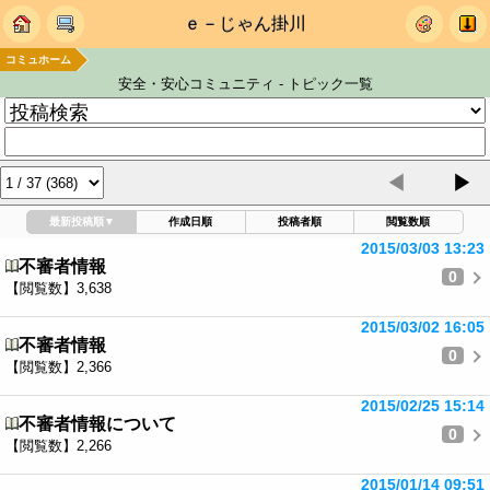
ｅ－じゃん掛川
コミュホーム
安全・安心コミュニティ - トピック一覧
◀
▶
最新投稿順
▼
作成日順
投稿者順
閲覧数順
2015/03/03 13:23
不審者情報
0
【閲覧数】3,638
2015/03/02 16:05
不審者情報
0
【閲覧数】2,366
2015/02/25 15:14
不審者情報について
0
【閲覧数】2,266
2015/01/14 09:51