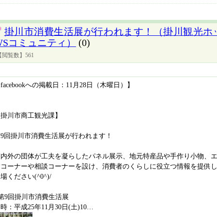
掛川市消費生活展が行われます！（掛川観光ホッ
WSコミュニティ）
(0)
【閲覧数】561
facebookへの掲載日：11月28日（木曜日）】
【掛川市商工観光課】
第9回掛川市消費生活展が行われます！
市内外の団体が工夫を凝らしたパネル展示、地元特産品や手作り小物、
験コーナーや相談コーナーを設け、消費者のくらしに役立つ情報を提供
場ください(^0^)/
第9回掛川市消費生活展
時：平成25年11月30日(土)10…