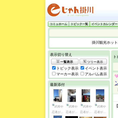
コミュホーム
トピック一覧
イベントカレンダー
掛川観光ホット
表示切り替え
ト
一覧表示
ツリー表示
トピック表示
イベント表示
マーカー表示
アルバム表示
最新添付
【
武将や
武将や
武将や
武将や
忍者が…
忍者が…
忍者が…
忍者が…