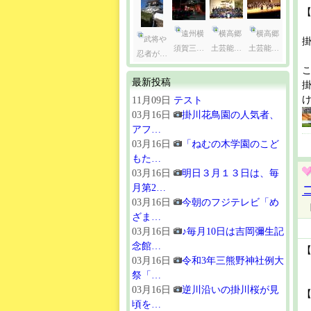
遠州横
横高郷
横高郷
武将や
須賀三…
土芸能…
土芸能…
忍者が…
最新投稿
11月09日
テスト
03月16日
掛川花鳥園の人気者、
アフ…
03月16日
「ねむの木学園のこど
もた…
03月16日
明日３月１３日は、毎
月第2…
03月16日
今朝のフジテレビ「め
ざま…
03月16日
♪毎月10日は吉岡彌生記
念館…
【
03月16日
令和3年三熊野神社例大
祭「…
03月16日
逆川沿いの掛川桜が見
頃を…