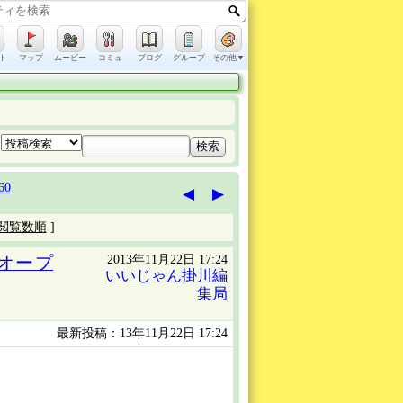
ト
マップ
ムービー
コミュ
ブログ
グループ
その他▼
60
◀
▶
閲覧数順
]
2013年11月22日 17:24
オープ
いいじゃん掛川編
集局
最新投稿：13年11月22日 17:24