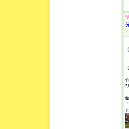
【
5
と