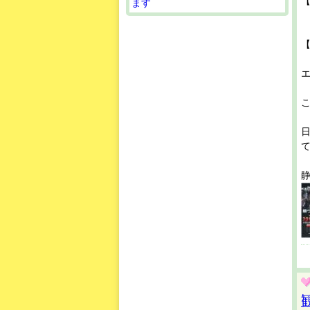
【
ます
て