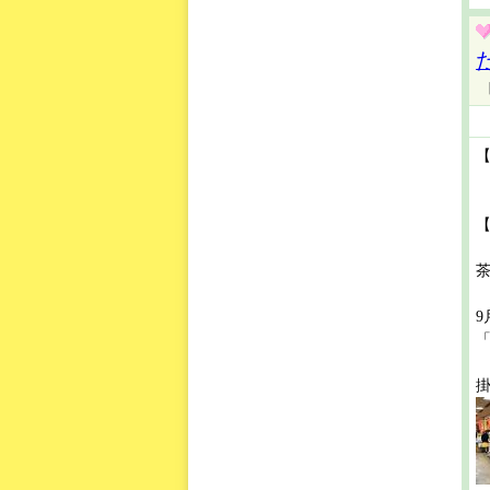
【
9
掛