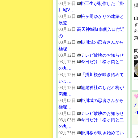
03月16日
掛工生が制作した「掛
川城V…
03月12日
松ヶ岡ゆかりの建築と
展覧…
す
03月12日
高天神城跡南側入口付近
の…
買
03月12日
掛川城の忍者さんから
極秘…
03月12日
テレビ放映のお知らせ
03月12日
今日だけ！松ヶ岡と二
の丸…
03月12日
「掛川桜が咲き始めて
いま…
03月12日
龍尾神社のしだれ梅が
満開…
03月03日
掛川城の忍者さんから
極秘…
03月03日
テレビ放映のお知らせ
03月03日
今日だけ！松ヶ岡と二
の丸…
02月25日
掛川桜が咲き始めてい