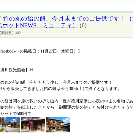
竹の丸の飴の餅、今月末までのご提供です！（
光ホットNEWSコミュニティ）
(0)
【閲覧数】482
facebookへの掲載日：11月27日（水曜日）】
【掛川観光協会】Ｈ
竹の丸の飴の餅 今年ももう少し、今月末までのご提供です！
月から販売してきました飴の餅は今月30日(土)で終了となります。
飴の餅は関ヶ原の戦いの折り山内一豊が徳川家康に小夜の中山の名物で
「飴の餅」を献上したことから「御開運の飴の餅」と名付けられたそうで
セットで500円で…