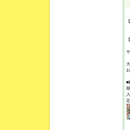
【
お
期
入