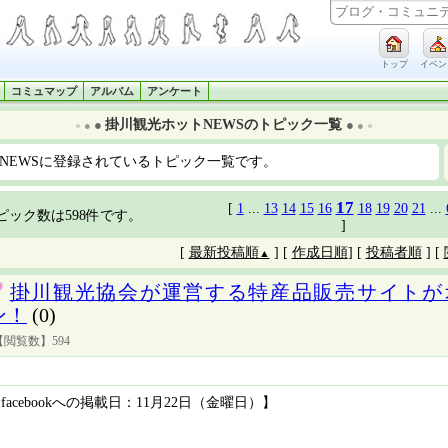
トップ
イベン
コミュマップ
アルバム
アンケート
掛川観光ホットNEWSのトピック一覧
●
●
●
●
●
●
NEWSに登録されているトピック一覧です。
17
[
1
...
13
14
15
16
18
19
20
21
...
ピック数は598件です。
]
[
最新投稿順
] [
作成日順
] [
投稿者順
] [
▲
掛川観光協会が運営する特産品販売サイトが
ン！
(0)
【閲覧数】594
facebookへの掲載日：11月22日（金曜日）】