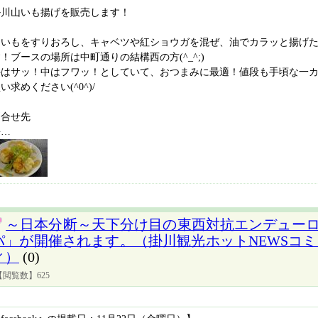
掛川山いも揚げを販売します！
山いもをすりおろし、キャベツや紅ショウガを混ぜ、油でカラッと揚げ
！ブースの場所は中町通りの結構西の方(^_^;)
外はサッ！中はフワッ！としていて、おつまみに最適！値段も手頃な一カッ
い求めください(^0^)/
問合せ先
静…
～日本分断～天下分け目の東西対抗エンデューロ
パ」が開催されます。（掛川観光ホットNEWSコ
ィ）
(0)
【閲覧数】625