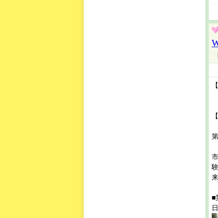
【
来
■
日