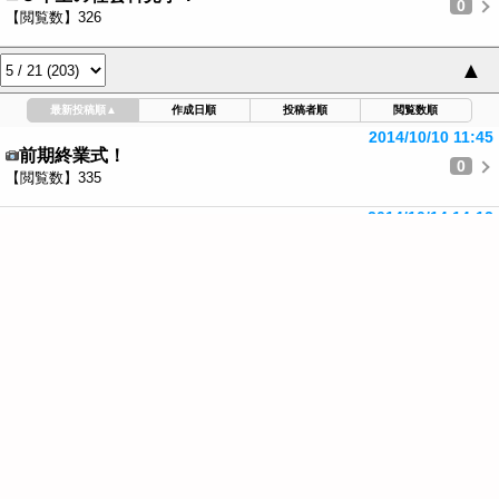
0
【閲覧数】326
▲
最新投稿順
▲
作成日順
投稿者順
閲覧数順
2014/10/10 11:45
前期終業式！
0
【閲覧数】335
2014/10/14 14:12
後期始業式！
0
【閲覧数】296
2014/10/15 18:22
市陸上競技大会壮行会＆秋のリレー大会
0
【閲覧数】336
2014/10/20 17:32
２年生のバス教室！
0
【閲覧数】246
2014/10/20 17:56
５・６年生の親子道徳会！
0
【閲覧数】294