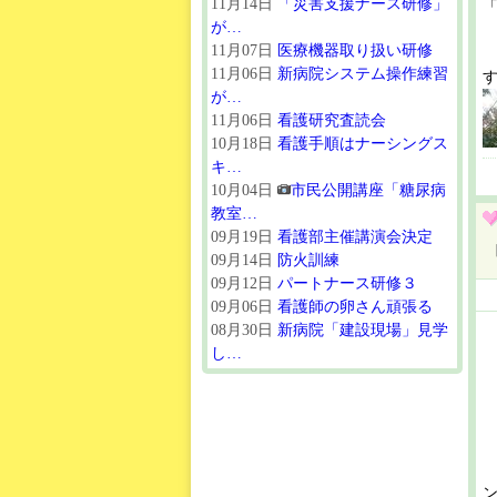
11月14日
「災害支援ナース研修」
が…
11月07日
医療機器取り扱い研修
11月06日
新病院システム操作練習
が…
11月06日
看護研究査読会
10月18日
看護手順はナーシングス
キ…
10月04日
市民公開講座「糖尿病
教室…
09月19日
看護部主催講演会決定
09月14日
防火訓練
09月12日
パートナース研修３
09月06日
看護師の卵さん頑張る
08月30日
新病院「建設現場」見学
し…