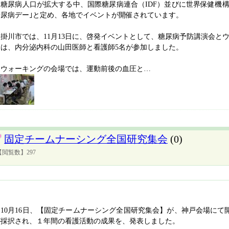
尿病人口が拡大する中、国際糖尿病連合（IDF）並びに世界保健機構（WH
糖尿病デー｣と定め、各地でイベントが開催されています。
掛川市では、11月13日に、啓発イベントとして、糖尿病予防講演会と
らは、内分泌内科の山田医師と看護師5名が参加しました。
ウォーキングの会場では、運動前後の血圧と…
固定チームナーシング全国研究集会
(0)
【閲覧数】297
10月16日、【固定チームナーシング全国研究集会】が、神戸会場にて
が採択され、１年間の看護活動の成果を、発表しました。