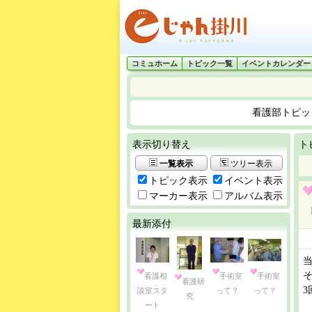
コミュホーム
トピック一覧
イベントカレンダー
看護部トピッ
表示切り替え
ト
一覧表示
ツリー表示
トピック表示
イベント表示
マーカー表示
アルバム表示
最新添付
看護相
手術室
手術室
看護研
談室スタ
って？
って？
究
ート