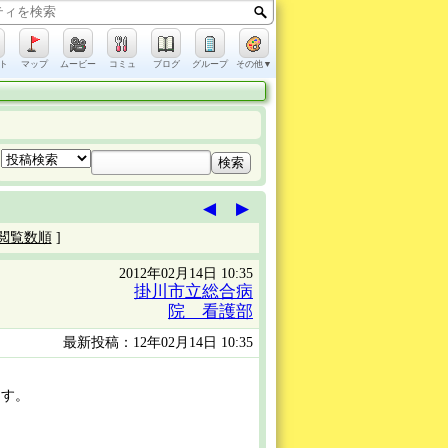
ト
マップ
ムービー
コミュ
ブログ
グループ
その他▼
◀
▶
閲覧数順
]
2012年02月14日 10:35
掛川市立総合病
院 看護部
最新投稿：12年02月14日 10:35
ます。