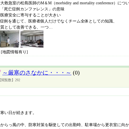
大救急室の松島医師のM＆M（morbidity and mortality conference）につ
①「死亡症例カンファレンス」の意味
②医療安全に寄与することが大きい
③症例を通じて、医療者個人だけでなくチーム全体としての知識、
資質として改善できる、一つ…
[地図情報有り]
～厳寒のさなかに・・・～
(0)
【閲覧数】292
寒い日が続きます。
からっ風の中、防寒対策を駆使しての出勤時、駐車場から更衣室に向か