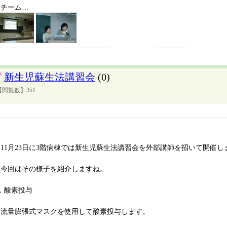
チーム…
新生児蘇生法講習会
(0)
【閲覧数】351
11月23日に3階病棟では新生児蘇生法講習会を外部講師を招いて開催し
今回はその様子を紹介しますね。
．酸素投与
流量膨張式マスクを使用して酸素投与します。