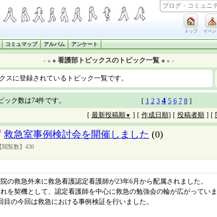
トップ
イベン
コミュマップ
アルバム
アンケート
看護部トピックスのトピック一覧
●
●
●
●
●
●
クスに登録されているトピック一覧です。
4
ピック数は74件です。
[
1
2
3
5
6
7
8
]
[
最新投稿順
] [
作成日順
] [
投稿者順
] [
▼
救急室事例検討会を開催しました
(0)
【閲覧数】430
当院の救急外来に救急看護認定看護師が23年6月から配属されました。
それを契機として、認定看護師を中心に救急の勉強会の輪が広がってい
3回目の今回は救急における事例検証を行いました。