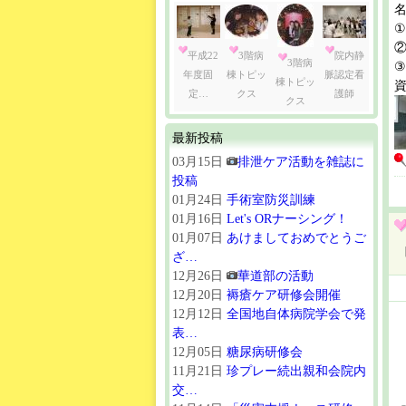
名
平成22
3階病
院内静
3階病
年度固
棟トピッ
脈認定看
棟トピッ
定…
クス
護師
クス
最新投稿
03月15日
排泄ケア活動を雑誌に
投稿
01月24日
手術室防災訓練
01月16日
Let's ORナーシング！
01月07日
あけましておめでとうご
ざ…
12月26日
華道部の活動
12月20日
褥瘡ケア研修会開催
12月12日
全国地自体病院学会で発
表…
12月05日
糖尿病研修会
11月21日
珍プレー続出親和会院内
交…