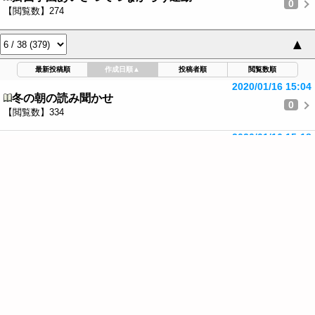
0
【閲覧数】274
▲
最新投稿順
作成日順
▲
投稿者順
閲覧数順
2020/01/16 15:04
冬の朝の読み聞かせ
0
【閲覧数】334
2020/01/16 15:18
熱血！メンコ指導
0
【閲覧数】344
2020/01/23 14:57
折り紙細工がお出迎え
0
【閲覧数】295
2020/01/25 13:45
わくわく昔の遊び！
0
【閲覧数】397
2020/01/27 08:33
鮮やかな技です！
0
【閲覧数】297