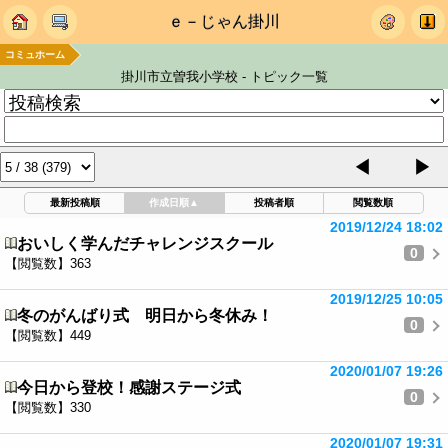
ｅ－じゃん掛川
コミュホーム
掛川市立曽我小学校 - トピック一覧
◀
▶
最新投稿順
作成日順
▲
投稿者順
閲覧数順
2019/12/24 18:02
おいしく学んだチャレンジスクール
0
【閲覧数】363
2019/12/25 10:05
冬のがんばり式 明日から冬休み！
0
【閲覧数】449
2020/01/07 19:26
今日から登校！感謝ステージ式
0
【閲覧数】330
2020/01/07 19:31