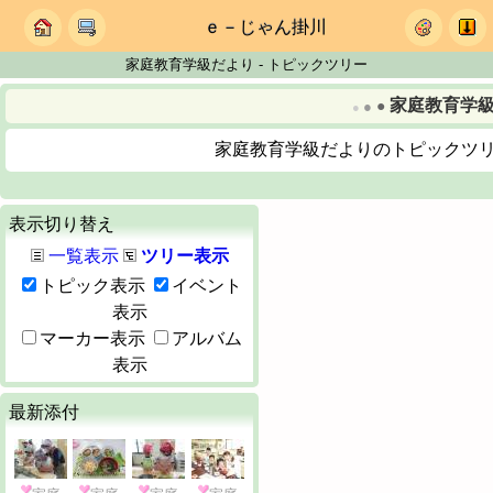
ｅ－じゃん掛川
家庭教育学級だより - トピックツリー
家庭教育学
●
●
●
家庭教育学級だよりのトピックツ
表示切り替え
一覧表示
ツリー表示
トピック表示
イベント
表示
マーカー表示
アルバム
表示
最新添付