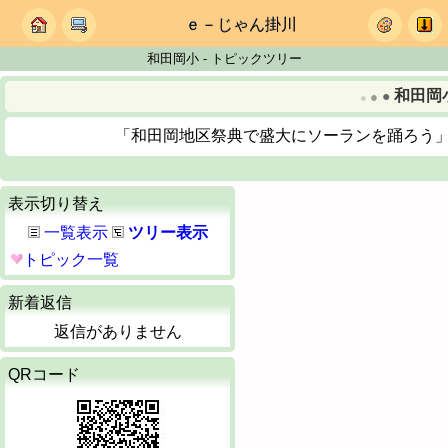
ｅ－じゃん掛川
和田岡小 - トピックツリー
和田岡
●
●
●
「和田岡地区祭典で盛大にソーランを踊ろう
表示切り替え
一覧表示
ツリー表示
トピック一覧
新着返信
返信がありません
QRコード