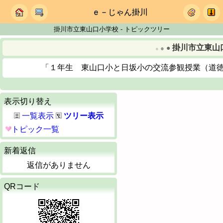
ｅ－じゃん掛川
掛川市立東山口小学校 - トピックツリー
掛川市立東山
●
●
●
「１年生 東山口小と日坂小の交流参観授業（道
表示切り替え
一覧表示
ツリー表示
トピック一覧
新着返信
返信がありません
QRコード