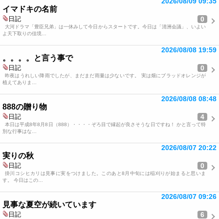
2026/08/09 09:35
イマドキの名前
0
日記
大河ドラマ「豊臣兄弟」は一休みして今日からスタートです。今日は「清洲会議」、いよい
よ天下取りの佳境…
2026/08/08 19:59
。。。。と言う事で
0
日記
昨夜はうれしい降雨でしたが、まだまだ雨量は少ないです。 実は畑にブラッドオレンジが
植えてありま…
2026/08/08 08:48
888の贈り物
4
日記
本日は平成8年8月8日（888）・・・・ぞろ目で縁起が良さそうな日ですね！ かと言って特
別な行事はな…
2026/08/07 20:22
実りの秋
0
日記
掛川コシヒカリは見事に実をつけました。このあと8月中旬には稲刈りが始まると思いま
す。 今日はこの…
2026/08/07 09:26
見事な夏空が続いています
6
日記