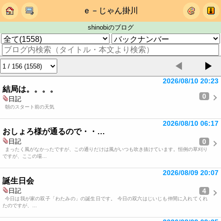
ｅ－じゃん掛川
shinobiのブログ
◀
▶
2026/08/10 20:23
結局は。。。。
0
日記
朝のスタート前の天気
2026/08/10 06:17
おしょろ様が通るので・・…
0
日記
まったく風がなかったですが、この通りだけは風がいつも吹き抜けています。恒例の草刈り
ですが、ここの場…
2026/08/09 20:07
誕生日会
4
日記
今日は我が家の双子「わたみの」の誕生日です。 今日の双六はじいじも仲間に入れてくれ
たのですが、…