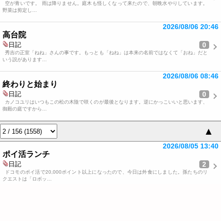
空が青いです。 雨は降りません。庭木も怪しくなって来たので、朝晩水やりしています。
野菜は剪定し…
2026/08/06 20:46
高台院
0
日記
秀吉の正室「ねね」さんの事です。もっとも「ねね」は本来の名前ではなくて「おね」だと
いう説があります…
2026/08/06 08:46
終わりと始まり
0
日記
カノコユリはいつもこの松の木陰で咲くのが最後となります。逆にかっこいいと思います、
御殿の庭ですから…
▲
2026/08/05 13:40
ポイ活ランチ
2
日記
ドコモのポイ活で20,000ポイント以上になったので、今日は外食にしました。孫たちのリ
クエストは「ロボッ…
2026/08/05 09:30
再検査
日記
2