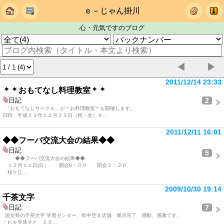
ｅ－じゃん掛川
心・元気ですのブログ
◀
▶
2011/12/14 23:33
＊＊おもてなし料理教室＊＊
2
日記
「おもてなしサークル」が＊お料理教室＊を開催します。
日時 平成２３年１２月２３日（祝・金）９…
2011/12/11 16:01
◆◆フーバ交流大会の結果◆◆
日記
5
◆◆フーバ交流大会の結果◆◆
１２月１１日(日） 開会9：００ 閉会２：２０
桜ケ丘…
2009/10/30 19:14
千茶文字
7
日記
国文祭の千茶文字 学習センター、街中空き店舗 展示完了 感動、感激です。
これを見逃すと ５０…