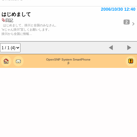
2006/10/30 12:40
はじめまして
日記
2
はじめまして、掛川と全国のみなさん。
”eじゃん掛川”宜しくお願いします。
掛川から全国に情報…
◀
▶
OpenSNP System SmartPhone
β