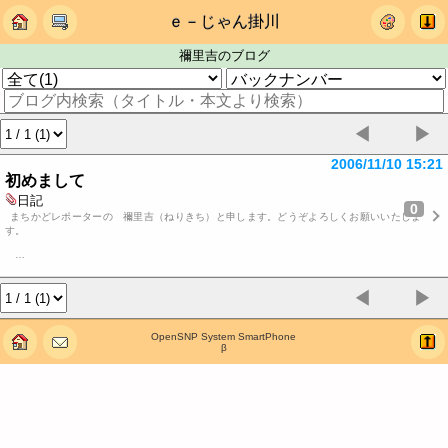
ｅ－じゃん掛川
禰里吉のブログ
◀
▶
2006/11/10 15:21
初めまして
日記
0
まちかどレポーターの 禰里吉（ねりきち）と申します。どうぞよろしくお願いいたしま
す。
…
◀
▶
OpenSNP System SmartPhone
β