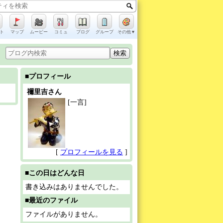
ト
マップ
ムービー
コミュ
ブログ
グループ
その他▼
■プロフィール
禰里吉さん
[一言]
[
プロフィールを見る
]
■この日はどんな日
書き込みはありませんでした。
■最近のファイル
ファイルがありません。