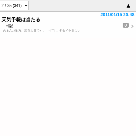
▲
2011/01/15 20:48
天気予報は当たる
0
日記
のまんだ地方、現在大雪です。 ○|￣|＿ 冬タイヤ欲しい・・・
2010/12/29 17:25
「JIN-仁-」
日記
0
「JIN-仁-」
『JIN-仁-』が、27日・28日に再放送されましたね、ダイジェスト版
だったけ…
2010/12/24 22:07
聖夜
日記
2
今年一番の寒い夜、
居尻のキャンプ場へ行く。
イルミネーションが綺麗です。
が
2010/11/26 21:53
秋だな～
日記