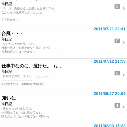
日記
0
２１日、浜松近辺に上陸した台風１５号。
なかなかの強風でございました。
２１日から１…
2011/07/21 22:41
台風・・・
日記
0
なんか久々の台風でした。
台風一過とても爽やかな一日でしたが。。。
当家の庭のトロピカルな…
2011/07/12 21:53
仕事中なのに、泣けた。（｡…
日記
0
仕事中なのに、泣けた。（｡＞＿＜｡）
－－－－－－－－－－－
不明女児の母、重機操り捜索続け…
2011/06/27 20:09
JIN -仁
日記
1
終わっちゃいましたね。
一日経っても、心に残ってます。
咲さんとの、想いを遂げなくて終わっ…
2011/02/03 15:23