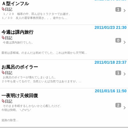
Ａ型インフル
1
日記
１／２９ 極寒の中、田んぼをトラクターでお越す。
１／３０ 友人の選挙事務所開き。。。途中から…
2011/01/23 21:30
今週は課内旅行
日記
0
今週は課内旅行でした。
最初は彦根城。のまんだは初めてでした、これは外堀から天守閣…
2011/01/18 23:37
お風呂のボイラー
1
日記
お風呂のボイラーが壊れてしまいました。
２０年も使ってるので、当然といえば当然ではありますが。…
2011/01/16 11:50
一夜明け天候回復
日記
2
そのまま冬眠するしかないかと心配したけど、
今朝は快晴。 ＼(^o^)／
道路の除雪…