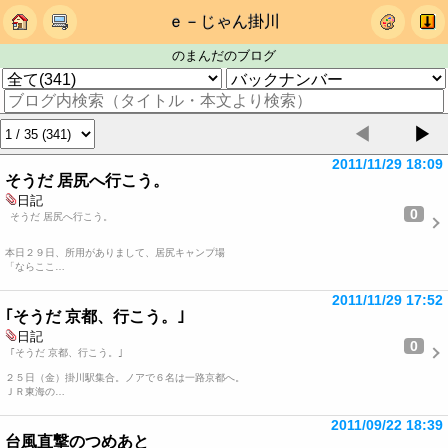
ｅ－じゃん掛川
のまんだのブログ
◀
▶
2011/11/29 18:09
そうだ 居尻へ行こう。
日記
0
そうだ 居尻へ行こう。
本日２９日、所用がありまして、居尻キャンプ場
「ならここ…
2011/11/29 17:52
｢そうだ 京都、行こう。｣
日記
0
｢そうだ 京都、行こう。｣
２５日（金）掛川駅集合。ノアで６名は一路京都へ。
ＪＲ東海の…
2011/09/22 18:39
台風直撃のつめあと