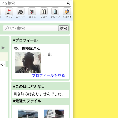
ト
マップ
ムービー
コミュ
ブログ
グループ
その他▼
■プロフィール
▶
掛川探検隊さん
[一言]
(火)
[
プロフィールを見る
]
■この日はどんな日
書き込みはありませんでした。
■最近のファイル