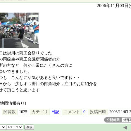
2006年11月03日
日は掛川の商工会祭りでした
の同級生や商工会議所関係者の方
所の方など 何か非常にたくさんの方に
会いできました。
つも こんなに活気があると良いですね・・
日から 少しずつ掛川の街角紹介，注目のお店紹介を
せて頂こうと思います
[地図情報有り]
閲覧数
1025
カテゴリ
日記
コメント
0
投稿日時
2006/11/03 
公開範囲
外部
◀