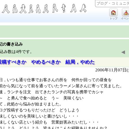
トップ
イベン
記の書き込み
◀
込み数は4件です。
投稿すべきか やめるべきか 結局，やめた
2006年11月07日
日，いつも通り仕事でお客さんの所を 何件か回っての昼食を
前から気になって前を通っていたラーメン屋さんに寄って見ました。
速，ランチを注文 出てきたランチの写真を携帯でカシャ
～ と勇んで食べ始めると う～ 美味くない
て，此処から悩みが始まりました。
ログ投稿するつもりだったけど どうしよう
味しくないのを美味しいと書けないし・・・
味しくない店という紹介も 営業妨害みたいだし・・・
うしよう どうしよう 皆さんはこんな経験ありませんか？