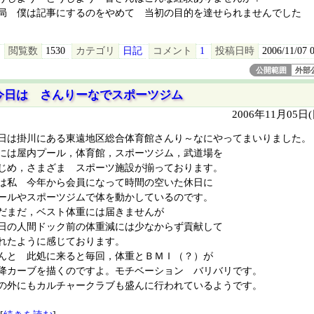
局 僕は記事にするのをやめて 当初の目的を達せられませんでした
閲覧数
1530
カテゴリ
日記
コメント
1
投稿日時
2006/11/07 
公開範囲
外部
今日は さんりーなでスポーツジム
2006年11月05日
日は掛川にある東遠地区総合体育館さんり～なにやってまいりました。
には屋内プール，体育館，スポーツジム，武道場を
じめ，さまざま スポーツ施設が揃っております。
は私 今年から会員になって時間の空いた休日に
ールやスポーツジムで体を動かしているのです。
だまだ，ベスト体重には届きませんが
日の人間ドック前の体重減には少なからず貢献して
れたように感じております。
んと 此処に来ると毎回，体重とＢＭＩ（？）が
降カーブを描くのですよ。モチベーション バリバリです。
の外にもカルチャークラブも盛んに行われているようです。