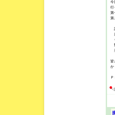
今
行
第
第
訪
店
そ
野
並
皆
か
Ｐ