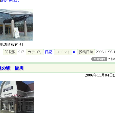
[
続きを読む
]
[地図情報有り]
閲覧数
917
カテゴリ
日記
コメント
0
投稿日時
2006/11/05 
公開範囲
外部
道の駅 掛川
2006年11月04日