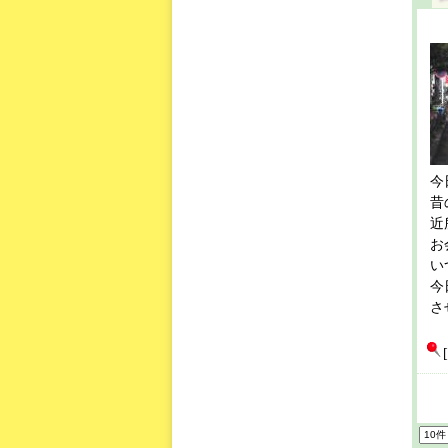
今
昔
近
お
い
今
さ