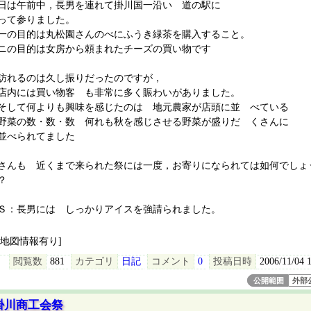
日は午前中，長男を連れて掛川国一沿い 道の駅に
って参りました。
一の目的は丸松園さんのべにふうき緑茶を購入すること。
ニの目的は女房から頼まれたチーズの買い物です
れるのは久し振りだったのですが，
内には買い物客 も非常に多く賑わいがありました。
して何よりも興味を感じたのは 地元農家が店頭に並 べている
菜の数・数・数 何れも秋を感じさせる野菜が盛りだ くさんに
べられてました
さんも 近くまで来られた祭には一度，お寄りになられては如何でしょ
？
Ｓ：長男には しっかりアイスを強請られました。
[地図情報有り]
閲覧数
881
カテゴリ
日記
コメント
0
投稿日時
2006/11/04 
公開範囲
外部
掛川商工会祭