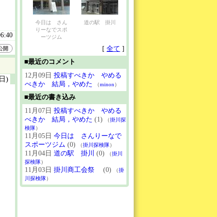
今日は さん
道の駅 掛川
りーなでスポ
06:40
ーツジム
[
全て
]
公開
■最近のコメント
12月09日
投稿すべきか やめる
(日)
べきか 結局，やめた
（
minon
）
■最近の書き込み
11月07日
投稿すべきか やめる
べきか 結局，やめた
(1)
（
掛川探
検隊
）
11月05日
今日は さんりーなで
スポーツジム
(0)
（
掛川探検隊
）
11月04日
道の駅 掛川
(0)
（
掛川
探検隊
）
11月03日
掛川商工会祭
(0)
（
掛
川探検隊
）