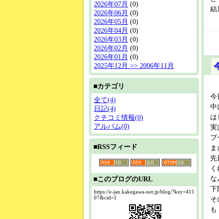
2026年07月
(0)
結
2026年06月
(0)
2026年05月
(0)
2026年04月
(0)
2026年03月
(0)
2026年02月
(0)
2026年01月
(0)
2025年12月 >> 2006年11月
■カテゴリ
今
全て(4)
中
日記(4)
は
クチコミ情報(0)
アルバム(0)
実
プ
■RSSフィード
ま
先
く
な
■このブログのURL
下
https://e-jan.kakegawa-net.jp/blog/?key=411
07&cid=1
そ
も