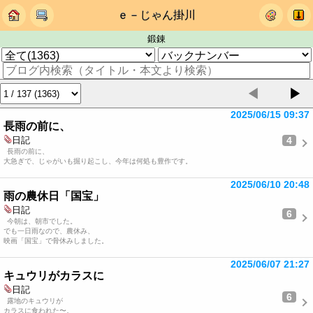
ｅ－じゃん掛川
鍛錬
◀
▶
2025/06/15 09:37
長雨の前に、
4
日記
長雨の前に、
大急ぎで、じゃがいも掘り起こし、今年は何処も豊作です。
2025/06/10 20:48
雨の農休日「国宝」
日記
6
今朝は、朝市でした。
でも一日雨なので、農休み、
映画「国宝」で骨休みしました。
2025/06/07 21:27
キュウリがカラスに
日記
6
露地のキュウリが
カラスに食われた〜。