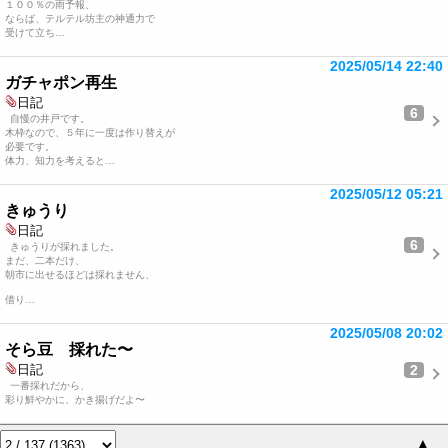
１００％の雨予報、
ならば、テルテル坊主の神通力で
受けて立ち…
2025/05/14 22:40
ガチャポン再生
日記
6
自慢の井戸です。
木枠なので、５年に一度は作り替えが
必要です。
体力、知力を考えると…
2025/05/12 05:21
きゅうり
日記
6
きゅうりが採れました。
まだ、二本だけ、
朝市に出せるほどは採れません、
借り…
2025/05/08 20:02
そら豆 採れた〜
2
日記
一番採れだから、
彩り鮮やかに、かき揚げだよ〜
▲