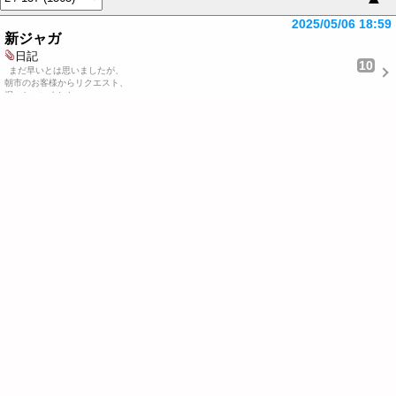
2025/05/06 18:59
新ジャガ
日記
10
まだ早いとは思いましたが、
朝市のお客様からリクエスト、
掘っちゃいました。
程よい大…
2025/05/05 06:11
イエロードクター
日記
2
引退したはずのイエロードクター、
引退したのはJR東海のイエロードクター、
西日本のドクター…
2025/04/19 20:38
稲荷神社の鳥居
日記
4
各和八幡神社には、
小さな稲荷神社があります。
他に、津島神社（祇園の牛頭神社）
厳島…
2025/04/03 21:08
ツアー二日目。三日目
日記
8