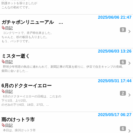
防護ネットを張りましたが
こんなの初めてです。
2025/06/06 21:47
ガチャポンリニューアル …
日記
9
コンクリートで、井戸枠出来ました。
ちゃんと、杉の板目も入りました。
もう、バッチリです。
2025/06/03 13:26
ミスター逝く
6
日記
野球少年明君の執念に連れられて、新聞記事の写真を頼りに、伊豆で自主キャンプの長嶋、
柴田に会いました…
2025/05/31 17:44
6月のドクターイエロー
日記
2
6月のドクターイエローの日程は、こだまの
下り1日、上り2日。
のぞみの下り6日、18日、27日。…
2025/05/17 06:27
雨のけっトラ市
日記
6
本日は、掛川けっトラ市