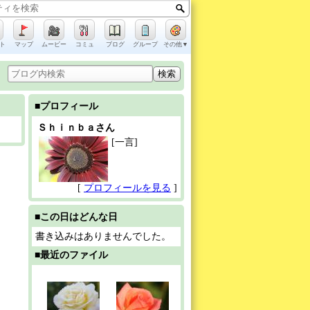
ト
マップ
ムービー
コミュ
ブログ
グループ
その他▼
■プロフィール
Ｓｈｉｎｂａさん
[一言]
[
プロフィールを見る
]
■この日はどんな日
書き込みはありませんでした。
■最近のファイル