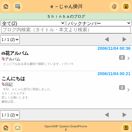
ｅ－じゃん掛川
Ｓｈｉｎｂａのブログ
◀
▶
2006/11/04 00:36
花アルバム
0
アルバム
どこにでもある花を趣味で撮影しています。バラバラ
2006/11/04 00:21
こんにちは
日記
0
今日、ｅじゃん掛川に登録しました。
Ｓｈｉｎｂａです。
宜しくお願いします。
趣味は花…
◀
▶
OpenSNP System SmartPhone
β