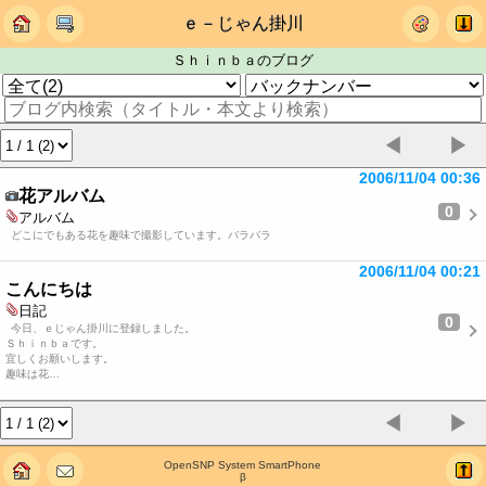
ｅ－じゃん掛川
Ｓｈｉｎｂａのブログ
◀
▶
2006/11/04 00:36
花アルバム
0
アルバム
どこにでもある花を趣味で撮影しています。バラバラ
2006/11/04 00:21
こんにちは
日記
0
今日、ｅじゃん掛川に登録しました。
Ｓｈｉｎｂａです。
宜しくお願いします。
趣味は花…
◀
▶
OpenSNP System SmartPhone
β