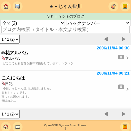
ｅ－じゃん掛川
Ｓｈｉｎｂａのブログ
◀
▶
2006/11/04 00:36
花アルバム
0
アルバム
どこにでもある花を趣味で撮影しています。バラバラ
2006/11/04 00:21
こんにちは
日記
0
今日、ｅじゃん掛川に登録しました。
Ｓｈｉｎｂａです。
宜しくお願いします。
趣味は花…
◀
▶
OpenSNP System SmartPhone
β