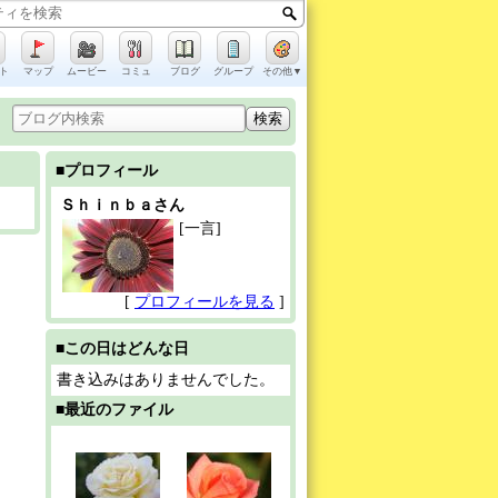
ト
マップ
ムービー
コミュ
ブログ
グループ
その他▼
■プロフィール
Ｓｈｉｎｂａさん
[一言]
[
プロフィールを見る
]
■この日はどんな日
書き込みはありませんでした。
■最近のファイル