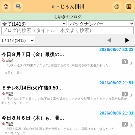
ｅ－じゃん掛川
ちゆきのブログ
◀
▶
2026/08/07 23:23
今日８月７日（金）最後の…
日記
0
８月いっぱいで城東クリニックが閉院するので、転院先を探す必要があった。
今日も、暑く…
2026/08/07 21:51
Ｅテレ8月4日(火)午後0:50…
0
日記
＞ 子どもの文字を書く力の低下は文章作成能力にも大きな影響を与えるという分析結果が
明らかになった。デ…
2026/08/06 21:31
今日８月６日（木）も、暑…
0
日記
今日も猛暑。自律神経失調で足が火照ることもあって、昼間は何もできなかった。
２１時になって…