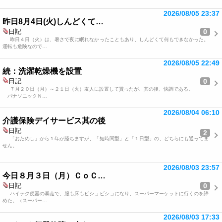
2026/08/05 23:37
昨日8月4日(火)しんどくて…
0
日記
昨日４日（火）は、暑さで夜に眠れなかったこともあり、しんどくて何もできなかった。
運転も危険なので…
2026/08/05 22:49
続：洗濯乾燥機を設置
0
日記
７月２０日（月）～２１日（火）友人に設置して貰ったが、其の後、快調である。
パナソニックＮ…
2026/08/04 06:10
介護保険デイサービス其の後
日記
2
「おためし」から１年が経ちますが、「短時間型」と「１日型」の、どちらにも通ってま
せん。
2026/08/03 23:57
今日８月３日（月）ＣｏＣ…
0
日記
ハイテク便器の暴走で、服も床もビショビショになり、スーパーマーケットに行くのを諦
めた。（スーパー…
2026/08/03 17:33