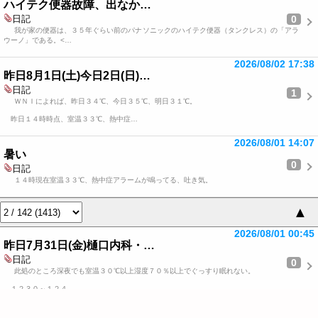
ハイテク便器故障、出なか…
0
日記
我が家の便器は、３５年ぐらい前のパナソニックのハイテク便器（タンクレス）の「アラ
ウーノ」である。<…
2026/08/02 17:38
昨日8月1日(土)今日2日(日)…
日記
1
ＷＮＩによれば、昨日３４℃、今日３５℃、明日３１℃。
昨日１４時時点、室温３３℃、熱中症…
2026/08/01 14:07
暑い
0
日記
１４時現在室温３３℃、熱中症アラームが鳴ってる、吐き気。
▲
2026/08/01 00:45
昨日7月31日(金)樋口内科・…
日記
0
此処のところ深夜でも室温３０℃以上湿度７０％以上でぐっすり眠れない。
１２３０～１２４…
2026/07/31 08:26