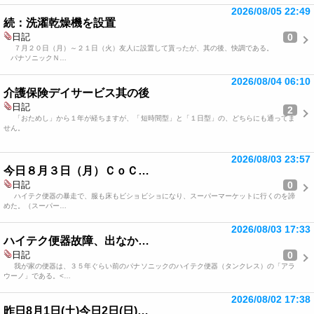
2026/08/05 22:49
続：洗濯乾燥機を設置
0
日記
７月２０日（月）～２１日（火）友人に設置して貰ったが、其の後、快調である。
パナソニックＮ…
2026/08/04 06:10
介護保険デイサービス其の後
日記
2
「おためし」から１年が経ちますが、「短時間型」と「１日型」の、どちらにも通ってま
せん。
2026/08/03 23:57
今日８月３日（月）ＣｏＣ…
0
日記
ハイテク便器の暴走で、服も床もビショビショになり、スーパーマーケットに行くのを諦
めた。（スーパー…
2026/08/03 17:33
ハイテク便器故障、出なか…
0
日記
我が家の便器は、３５年ぐらい前のパナソニックのハイテク便器（タンクレス）の「アラ
ウーノ」である。<…
2026/08/02 17:38
昨日8月1日(土)今日2日(日)…