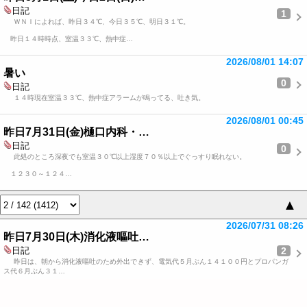
日記
1
ＷＮＩによれば、昨日３４℃、今日３５℃、明日３１℃。
昨日１４時時点、室温３３℃、熱中症…
2026/08/01 14:07
暑い
0
日記
１４時現在室温３３℃、熱中症アラームが鳴ってる、吐き気。
2026/08/01 00:45
昨日7月31日(金)樋口内科・…
日記
0
此処のところ深夜でも室温３０℃以上湿度７０％以上でぐっすり眠れない。
１２３０～１２４…
▲
2026/07/31 08:26
昨日7月30日(木)消化液嘔吐…
2
日記
昨日は、朝から消化液嘔吐のため外出できず、電気代５月ぶん１４１００円とプロパンガ
ス代６月ぶん３１…
2026/07/30 01:09
7月29日(金)遅くなったが浄…