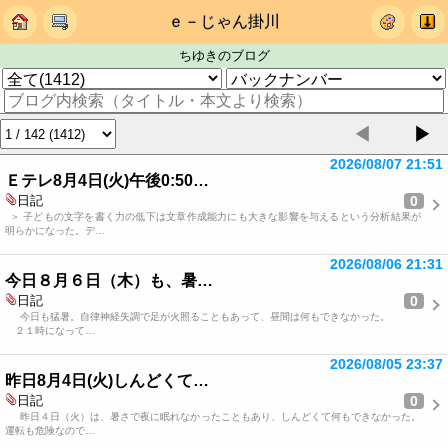
ｅ－じゃん掛川
ちゆきのブログ
◀
▶
2026/08/07 21:51
Ｅテレ8月4日(火)午後0:50…
0
日記
＞ 子どもの文字を書く力の低下は文章作成能力にも大きな影響を与えるという分析結果が
明らかになった。デ…
2026/08/06 21:31
今日８月６日（木）も、暑…
0
日記
今日も猛暑。自律神経失調で足が火照ることもあって、昼間は何もできなかった。
２１時になって…
2026/08/05 23:37
昨日8月4日(火)しんどくて…
0
日記
昨日４日（火）は、暑さで夜に眠れなかったこともあり、しんどくて何もできなかった。
運転も危険なので…