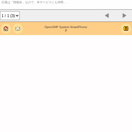
広報は「情報命」なので、本サービスにも仲間…
◀
▶
OpenSNP System SmartPhone
β