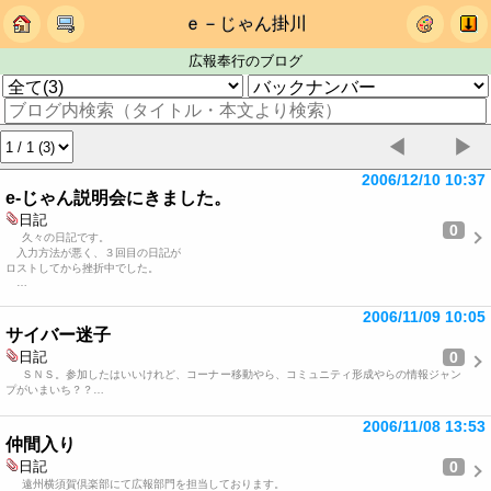
ｅ－じゃん掛川
広報奉行のブログ
◀
▶
2006/12/10 10:37
e-じゃん説明会にきました。
日記
0
久々の日記です。
入力方法が悪く、３回目の日記が
ロストしてから挫折中でした。
…
2006/11/09 10:05
サイバー迷子
0
日記
ＳＮＳ。参加したはいいけれど、コーナー移動やら、コミュニティ形成やらの情報ジャン
プがいまいち？？…
2006/11/08 13:53
仲間入り
0
日記
遠州横須賀倶楽部にて広報部門を担当しております。