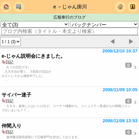
ｅ－じゃん掛川
広報奉行のブログ
◀
▶
2006/12/10 10:37
e-じゃん説明会にきました。
日記
0
久々の日記です。
入力方法が悪く、３回目の日記が
ロストしてから挫折中でした。
…
2006/11/09 10:05
サイバー迷子
0
日記
ＳＮＳ。参加したはいいけれど、コーナー移動やら、コミュニティ形成やらの情報ジャン
プがいまいち？？…
2006/11/08 13:53
仲間入り
0
日記
遠州横須賀倶楽部にて広報部門を担当しております。