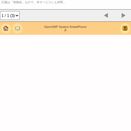
広報は「情報命」なので、本サービスにも仲間…
◀
▶
OpenSNP System SmartPhone
β