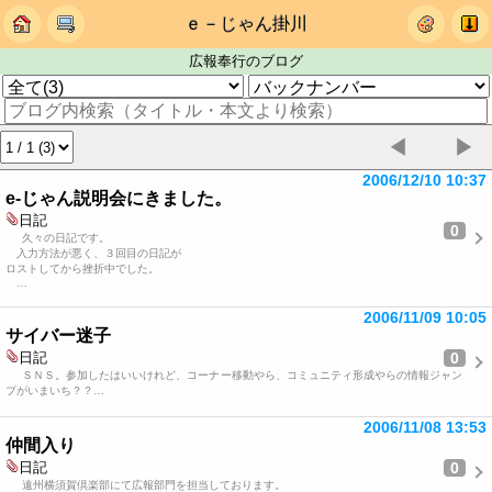
ｅ－じゃん掛川
広報奉行のブログ
◀
▶
2006/12/10 10:37
e-じゃん説明会にきました。
日記
0
久々の日記です。
入力方法が悪く、３回目の日記が
ロストしてから挫折中でした。
…
2006/11/09 10:05
サイバー迷子
0
日記
ＳＮＳ。参加したはいいけれど、コーナー移動やら、コミュニティ形成やらの情報ジャン
プがいまいち？？…
2006/11/08 13:53
仲間入り
0
日記
遠州横須賀倶楽部にて広報部門を担当しております。