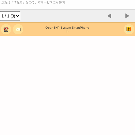
広報は「情報命」なので、本サービスにも仲間…
◀
▶
OpenSNP System SmartPhone
β