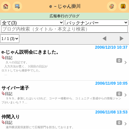
ｅ－じゃん掛川
広報奉行のブログ
◀
▶
2006/12/10 10:37
e-じゃん説明会にきました。
日記
0
久々の日記です。
入力方法が悪く、３回目の日記が
ロストしてから挫折中でした。
…
2006/11/09 10:05
サイバー迷子
0
日記
ＳＮＳ。参加したはいいけれど、コーナー移動やら、コミュニティ形成やらの情報ジャン
プがいまいち？？…
2006/11/08 13:53
仲間入り
0
日記
遠州横須賀倶楽部にて広報部門を担当しております。