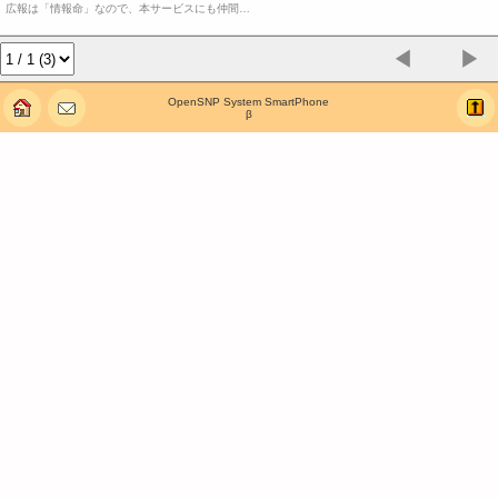
広報は「情報命」なので、本サービスにも仲間…
◀
▶
OpenSNP System SmartPhone
β