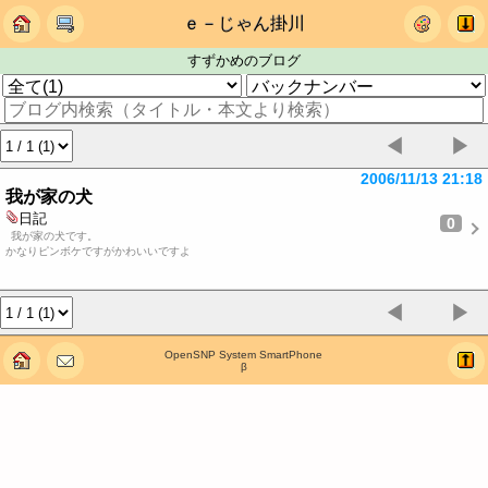
ｅ－じゃん掛川
すずかめのブログ
◀
▶
2006/11/13 21:18
我が家の犬
日記
0
我が家の犬です。
かなりピンボケですがかわいいですよ
◀
▶
OpenSNP System SmartPhone
β