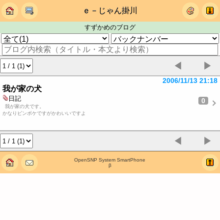
ｅ－じゃん掛川
すずかめのブログ
◀
▶
2006/11/13 21:18
我が家の犬
日記
0
我が家の犬です。
かなりピンボケですがかわいいですよ
◀
▶
OpenSNP System SmartPhone
β