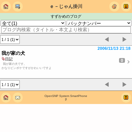
ｅ－じゃん掛川
すずかめのブログ
◀
▶
2006/11/13 21:18
我が家の犬
日記
0
我が家の犬です。
かなりピンボケですがかわいいですよ
◀
▶
OpenSNP System SmartPhone
β