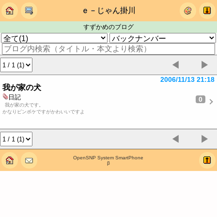
ｅ－じゃん掛川
すずかめのブログ
◀
▶
2006/11/13 21:18
我が家の犬
日記
0
我が家の犬です。
かなりピンボケですがかわいいですよ
◀
▶
OpenSNP System SmartPhone
β