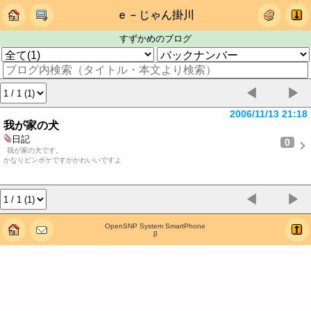
ｅ－じゃん掛川
すずかめのブログ
◀
▶
2006/11/13 21:18
我が家の犬
日記
0
我が家の犬です。
かなりピンボケですがかわいいですよ
◀
▶
OpenSNP System SmartPhone
β